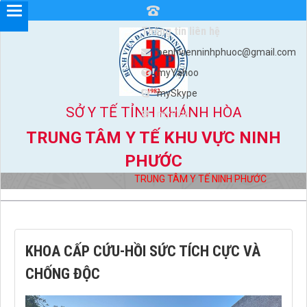
Thông tin liên hệ
benhvienninhphuoc@gmail.com
myYahoo
mySkype
SỞ Y TẾ TỈNH KHÁNH HÒA
myViber
TRUNG TÂM Y TẾ KHU VỰC NINH
PHƯỚC
TRUNG TÂM Y TẾ NINH PHƯỚC
Đị
KHOA CẤP CỨU-HỒI SỨC TÍCH CỰC VÀ
CHỐNG ĐỘC