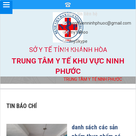
Thông tin liên hệ
benhvienninhphuoc@gmail.com
myYahoo
mySkype
SỞ Y TẾ TỈNH KHÁNH HÒA
myViber
TRUNG TÂM Y TẾ KHU VỰC NINH
PHƯỚC
TRUNG TÂM Y TẾ NINH PHƯỚC
TIN BÁO CHÍ
danh sách các sản