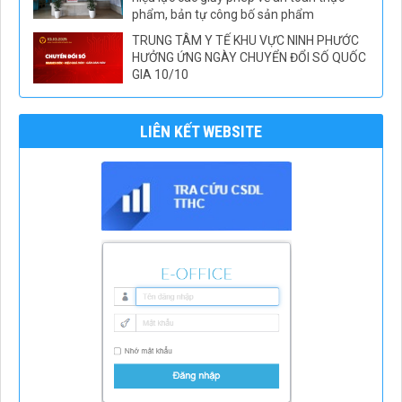
phẩm, bản tự công bố sản phẩm
TRUNG TÂM Y TẾ KHU VỰC NINH PHƯỚC
HƯỞNG ỨNG NGÀY CHUYỂN ĐỔI SỐ QUỐC
GIA 10/10
LIÊN KẾT WEBSITE