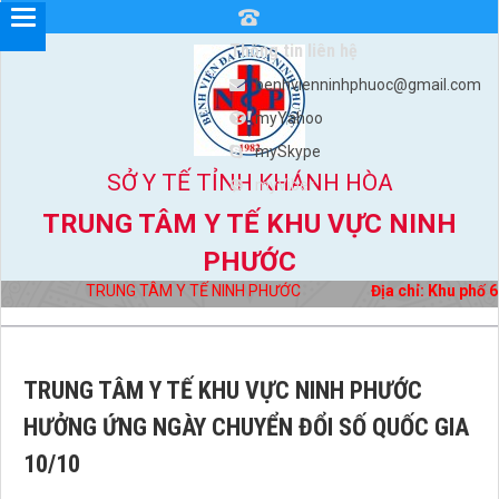
Thông tin liên hệ
benhvienninhphuoc@gmail.com
myYahoo
mySkype
SỞ Y TẾ TỈNH KHÁNH HÒA
myViber
TRUNG TÂM Y TẾ KHU VỰC NINH
PHƯỚC
TRUNG TÂM Y TẾ NINH PHƯỚC
Địa chỉ: Khu phố 6, x
TRUNG TÂM Y TẾ KHU VỰC NINH PHƯỚC
HƯỞNG ỨNG NGÀY CHUYỂN ĐỔI SỐ QUỐC GIA
10/10