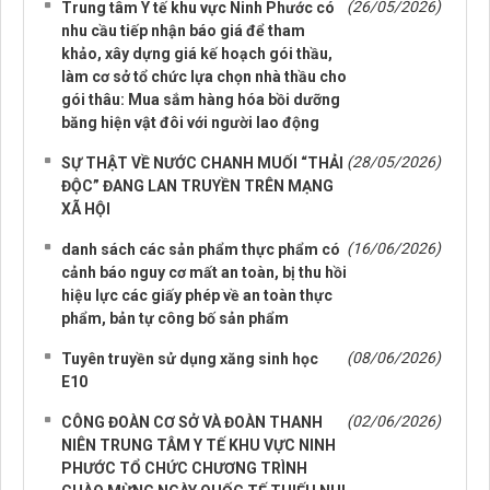
(26/05/2026)
Trung tâm Y tế khu vực Ninh Phước có
nhu cầu tiếp nhận báo giá để tham
khảo, xây dựng giá kế hoạch gói thầu,
làm cơ sở tổ chức lựa chọn nhà thầu cho
gói thâu: Mua sắm hàng hóa bồi dưỡng
băng hiện vật đôi với người lao động
(28/05/2026)
SỰ THẬT VỀ NƯỚC CHANH MUỐI “THẢI
ĐỘC” ĐANG LAN TRUYỀN TRÊN MẠNG
XÃ HỘI
(16/06/2026)
danh sách các sản phẩm thực phẩm có
cảnh báo nguy cơ mất an toàn, bị thu hồi
hiệu lực các giấy phép về an toàn thực
phẩm, bản tự công bố sản phẩm
(08/06/2026)
Tuyên truyền sử dụng xăng sinh học
E10
(02/06/2026)
CÔNG ĐOÀN CƠ SỞ VÀ ĐOÀN THANH
NIÊN TRUNG TÂM Y TẾ KHU VỰC NINH
PHƯỚC TỔ CHỨC CHƯƠNG TRÌNH