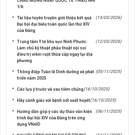
CHÀO MỪNG NGÀY QUỐC TẾ THIẾU NHI
1/6
(13/03/2026)
Tài liệu tuyên truyền giới thiệu kết quả
Đại hội đại biểu toàn quốc lần thứ XIV
của Đảng
(12/03/2026)
Trung tâm Y tế khu vực Ninh Phước:
Làm chủ kỹ thuật phẫu thuật nội soi
điều trị viêm ruột thừa cấp ngay tại địa
phương
(05/11/2025)
Thông điệp Tuần lễ Dinh dưỡng và phát
triển năm 2025
(16/10/2025)
Các lưu ý trước và sau tiêm chủng
(16/10/2025)
Hãy cảnh giác với bệnh sốt xuất huyết
(06/11/2025)
Hướng dẫn góp ý các dự thảo văn kiện
trình Đại hội XIV của Đảng trên ứng
dụng VNeID