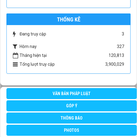
THỐNG KÊ
Đang truy cập
3
Hôm nay
327
Tháng hiện tại
120,813
Tổng lượt truy cập
3,900,029
VĂN BẢN PHÁP LUẬT
GÓP Ý
THÔNG BÁO
PHOTOS