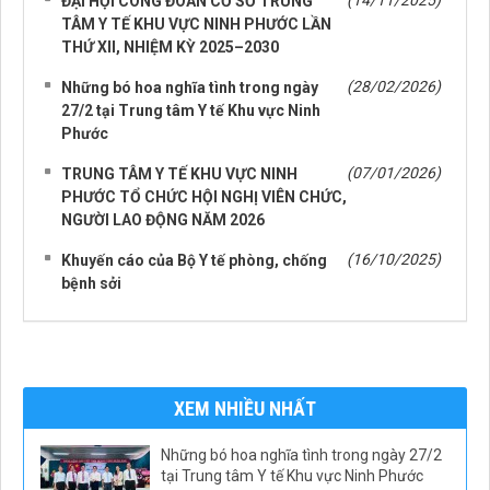
(14/11/2025)
ĐẠI HỘI CÔNG ĐOÀN CƠ SỞ TRUNG
TÂM Y TẾ KHU VỰC NINH PHƯỚC LẦN
THỨ XII, NHIỆM KỲ 2025–2030
(28/02/2026)
Những bó hoa nghĩa tình trong ngày
27/2 tại Trung tâm Y tế Khu vực Ninh
Phước
(07/01/2026)
TRUNG TÂM Y TẾ KHU VỰC NINH
PHƯỚC TỔ CHỨC HỘI NGHỊ VIÊN CHỨC,
NGƯỜI LAO ĐỘNG NĂM 2026
(16/10/2025)
Khuyến cáo của Bộ Y tế phòng, chống
bệnh sởi
XEM NHIỀU NHẤT
Những bó hoa nghĩa tình trong ngày 27/2
tại Trung tâm Y tế Khu vực Ninh Phước