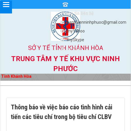
Thông tin liên hệ
benhvienninhphuoc@gmail.com
myYahoo
mySkype
SỞ Y TẾ TỈNH KHÁNH HÒA
myViber
TRUNG TÂM Y TẾ KHU VỰC NINH
PHƯỚC
 Tỉnh Khánh Hòa
Thông báo về việc báo cáo tình hình cải
tiến các tiêu chí trong bộ tiêu chí CLBV