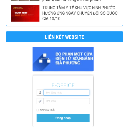
TRUNG TÂM Y TẾ KHU VỰC NINH PHƯỚC
HƯỞNG ỨNG NGÀY CHUYỂN ĐỔI SỐ QUỐC
GIA 10/10
LIÊN KẾT WEBSITE