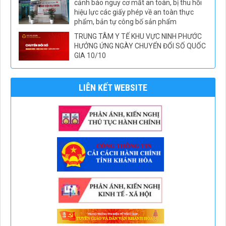
cảnh báo nguy cơ mất an toàn, bị thu hồi
hiệu lực các giấy phép về an toàn thực
phẩm, bản tự công bố sản phẩm
TRUNG TÂM Y TẾ KHU VỰC NINH PHƯỚC
HƯỞNG ỨNG NGÀY CHUYỂN ĐỔI SỐ QUỐC
GIA 10/10
LIÊN KẾT WEBSITE