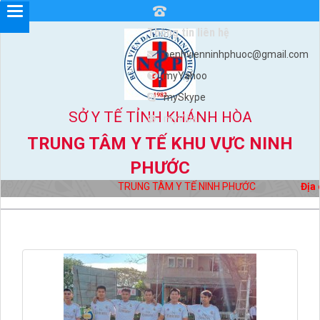
Thông tin liên hệ
benhvienninhphuoc@gmail.com
myYahoo
mySkype
SỞ Y TẾ TỈNH KHÁNH HÒA
myViber
TRUNG TÂM Y TẾ KHU VỰC NINH
PHƯỚC
TRUNG TÂM Y TẾ NINH PHƯỚC
Địa chỉ: