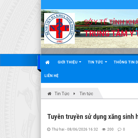
SỞ Y TẾ TỈNH KH
TRUNG TÂM Y 
GIỚI THIỆU
TIN TỨC
THÔNG TIN 
LIÊN HỆ
Tin Tức
Tin tức
Tuyên truyền sử dụng xăng sinh 
Thứ hai - 08/06/2026 16:32
200
0