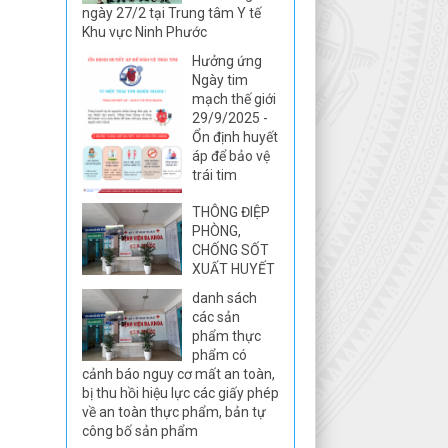
ngày 27/2 tại Trung tâm Y tế
Khu vực Ninh Phước
Hưởng ứng
Ngày tim
mạch thế giới
29/9/2025 -
Ổn định huyết
áp để bảo vệ
trái tim
THÔNG ĐIỆP
PHÒNG,
CHỐNG SỐT
XUẤT HUYẾT
danh sách
các sản
phẩm thực
phẩm có
cảnh báo nguy cơ mất an toàn,
bị thu hồi hiệu lực các giấy phép
về an toàn thực phẩm, bản tự
công bố sản phẩm