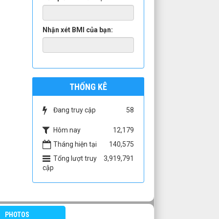
Nhận xét BMI của bạn:
THỐNG KÊ
Đang truy cập
58
Hôm nay
12,179
Tháng hiện tại
140,575
Tổng lượt truy
3,919,791
cập
PHOTOS