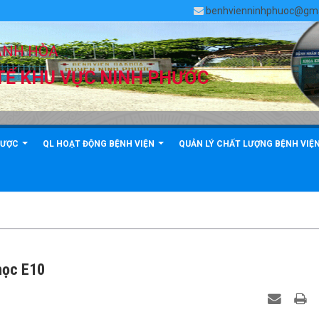
benhvienninhphuoc@gma
ÁNH HÒA
TẾ KHU VỰC NINH PHƯỚC
TRU
DƯỢC
QL HOẠT ĐỘNG BỆNH VIỆN
QUẢN LÝ CHẤT LƯỢNG BỆNH VIỆ
học E10