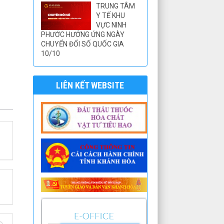
TRUNG TÂM
Y TẾ KHU
VỰC NINH
PHƯỚC HƯỞNG ỨNG NGÀY
CHUYỂN ĐỔI SỐ QUỐC GIA
10/10
LIÊN KẾT WEBSITE