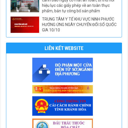
hiệu lực các giấy phép về an toàn thực
phẩm, bản tự công bố sản phẩm
TRUNG TÂM Y TẾ KHU VỰC NINH PHƯỚC
HƯỞNG ỨNG NGÀY CHUYỂN ĐỔI SỐ QUỐC
GIA 10/10
LIÊN KẾT WEBSITE