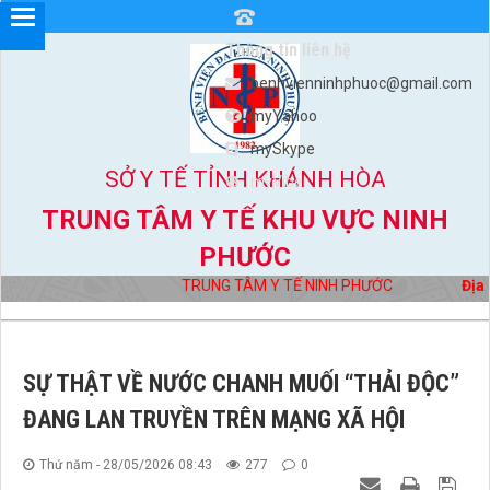
Thông tin liên hệ
benhvienninhphuoc@gmail.com
myYahoo
mySkype
SỞ Y TẾ TỈNH KHÁNH HÒA
myViber
TRUNG TÂM Y TẾ KHU VỰC NINH
PHƯỚC
TRUNG TÂM Y TẾ NINH PHƯỚC
Địa ch
SỰ THẬT VỀ NƯỚC CHANH MUỐI “THẢI ĐỘC”
ĐANG LAN TRUYỀN TRÊN MẠNG XÃ HỘI
Thứ năm - 28/05/2026 08:43
277
0