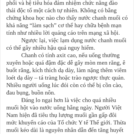
phổi và hệ tiêu hóa đảm nhiệm chức năng đào
thải độc tố một cách tự nhiên. Không có bằng
chứng khoa học nào cho thấy nước chanh muối có
khả năng “làm sạch” cơ thể hay chữa bệnh mạn
tính như nhiều lời quảng cáo trên mạng xã hội.
Ngược lại, việc lạm dụng nước chanh muối
có thể gây nhiều hậu quả nguy hiểm.
Chanh có tính axit cao, nếu uống thường
xuyên hoặc quá đậm đặc dễ gây mòn men răng, ê
buốt răng, kích thích dạ dày, làm nặng thêm viêm
loét dạ dày – tá tràng hoặc trào ngược thực quản.
Nhiều người uống lúc đói còn có thể bị cồn cào,
đau bụng, buồn nôn.
Đáng lo ngại hơn là việc cho quá nhiều
muối hột vào nước uống hằng ngày. Người Việt
Nam hiện đã tiêu thụ lượng muối gần gấp đôi
mức khuyến cáo của Tổ chức Y tế Thế giới. Thừa
muối kéo dài là nguyên nhân dẫn đến tăng huyết