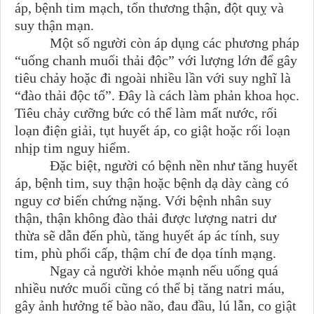
áp, bệnh tim mạch, tổn thương thận, đột quỵ và
suy thận mạn.
Một số người còn áp dụng các phương pháp
“uống chanh muối thải độc” với lượng lớn để gây
tiêu chảy hoặc đi ngoài nhiều lần với suy nghĩ là
“đào thải độc tố”. Đây là cách làm phản khoa học.
Tiêu chảy cưỡng bức có thể làm mất nước, rối
loạn điện giải, tụt huyết áp, co giật hoặc rối loạn
nhịp tim nguy hiểm.
Đặc biệt, người có bệnh nền như tăng huyết
áp, bệnh tim, suy thận hoặc bệnh dạ dày càng có
nguy cơ biến chứng nặng. Với bệnh nhân suy
thận, thận không đào thải được lượng natri dư
thừa sẽ dẫn đến phù, tăng huyết áp ác tính, suy
tim, phù phổi cấp, thậm chí đe dọa tính mạng.
Ngay cả người khỏe mạnh nếu uống quá
nhiều nước muối cũng có thể bị tăng natri máu,
gây ảnh hưởng tế bào não, đau đầu, lú lẫn, co giật