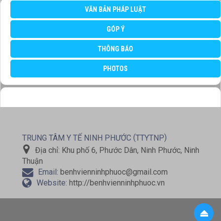
VĂN BẢN PHÁP LUẬT
GÓP Ý
THÔNG BÁO
PHOTOS
(
)
TRUNG TÂM Y TẾ NINH PHƯỚC
TTYTNP
Địa chỉ:
Khu phố 6, Phước Dân, Ninh Phước, Ninh
Thuận
Email:
benhvienninhphuoc@gmail.com
Website:
http://benhvienninhphuoc.vn