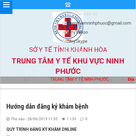
Thông tin liên hệ
benhvienninhphuoc@gmail.com
myYahoo
mySkype
SỞ Y TẾ TỈNH KHÁNH HÒA
myViber
TRUNG TÂM Y TẾ KHU VỰC NINH
PHƯỚC
TRUNG TÂM Y TẾ NINH PHƯỚC
Địa c
Hướng dẫn đăng ký khám bệnh
Thứ sáu - 28/06/2019 11:55
1.133
0
QUY TRÌNH ĐĂNG KÝ KHÁM ONLINE