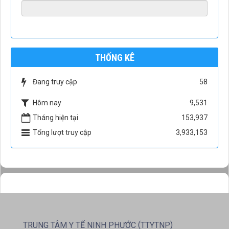
THỐNG KÊ
Đang truy cập
58
Hôm nay
9,531
Tháng hiện tại
153,937
Tổng lượt truy cập
3,933,153
(
)
TRUNG TÂM Y TẾ NINH PHƯỚC
TTYTNP