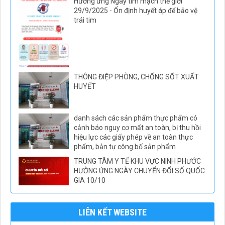
Hưởng ứng Ngày tim mạch thế giới
29/9/2025 - Ổn định huyết áp để bảo vệ
trái tim
THÔNG ĐIỆP PHÒNG, CHỐNG SỐT XUẤT
HUYẾT
danh sách các sản phẩm thực phẩm có
cảnh báo nguy cơ mất an toàn, bị thu hồi
hiệu lực các giấy phép về an toàn thực
phẩm, bản tự công bố sản phẩm
TRUNG TÂM Y TẾ KHU VỰC NINH PHƯỚC
HƯỞNG ỨNG NGÀY CHUYỂN ĐỔI SỐ QUỐC
GIA 10/10
LIÊN KẾT WEBSITE