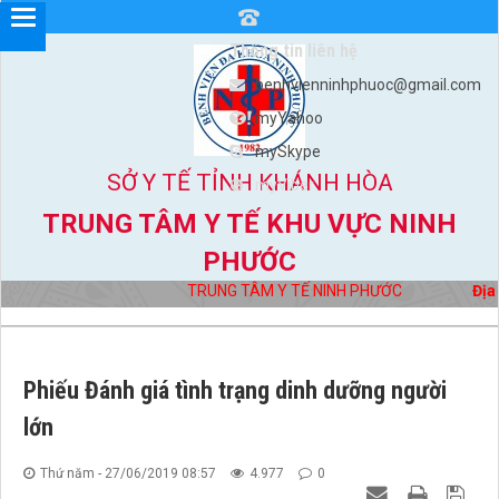
Thông tin liên hệ
benhvienninhphuoc@gmail.com
myYahoo
mySkype
SỞ Y TẾ TỈNH KHÁNH HÒA
myViber
TRUNG TÂM Y TẾ KHU VỰC NINH
PHƯỚC
TRUNG TÂM Y TẾ NINH PHƯỚC
Địa 
Phiếu Đánh giá tình trạng dinh dưỡng người
lớn
Thứ năm - 27/06/2019 08:57
4.977
0