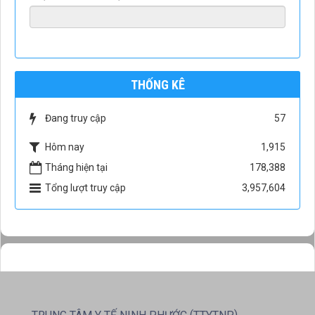
THỐNG KÊ
Đang truy cập
57
Hôm nay
1,915
Tháng hiện tại
178,388
Tổng lượt truy cập
3,957,604
(
)
TRUNG TÂM Y TẾ NINH PHƯỚC
TTYTNP