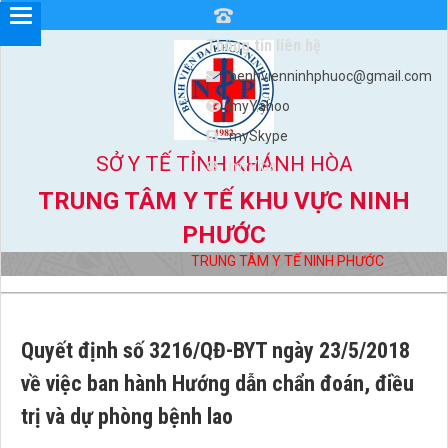
Thông tin liên hệ
benhvienninhphuoc@gmail.com
myYahoo
mySkype
SỞ Y TẾ TỈNH KHÁNH HÒA
myViber
TRUNG TÂM Y TẾ KHU VỰC NINH
PHƯỚC
TRUNG TÂM Y TẾ NINH PHƯỚC
Đị
Quyết định số 3216/QĐ-BYT ngày 23/5/2018
về việc ban hành Hướng dẫn chẩn đoán, điều
trị và dự phòng bệnh lao