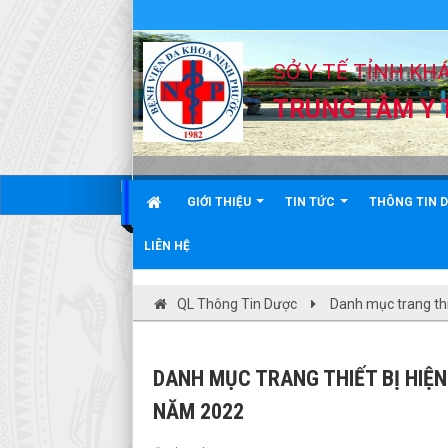
SỞ Y TẾ TỈNH KH
TRUNG TÂM Y 
GIỚI THIỆU
TIN TỨC
THÔNG TIN 
LIÊN HỆ
QL Thông Tin Dược
Danh mục trang thi
DANH MỤC TRANG THIẾT BỊ HIỆ
NĂM 2022