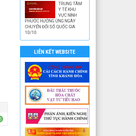
TRUNG TÂM
Y TẾ KHU
VỰC NINH
PHƯỚC HƯỞNG ỨNG NGÀY
CHUYỂN ĐỔI SỐ QUỐC GIA
10/10
LIÊN KẾT WEBSITE