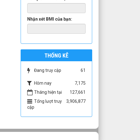
Nhận xét BMI của bạn:
THỐNG KÊ
Đang truy cập
61
Hôm nay
7,175
Tháng hiện tại
127,661
Tổng lượt truy
3,906,877
cập