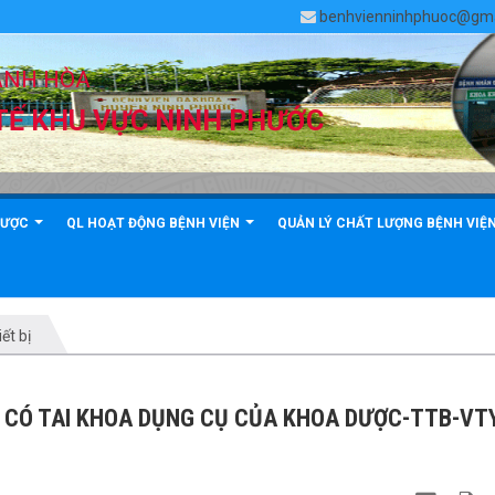
benhvienninhphuoc@gma
ÁNH HÒA
TẾ KHU VỰC NINH PHƯỚC
DƯỢC
QL HOẠT ĐỘNG BỆNH VIỆN
QUẢN LÝ CHẤT LƯỢNG BỆNH VIỆ
ết bị
N CÓ TAI KHOA DỤNG CỤ CỦA KHOA DƯỢC-TTB-VT