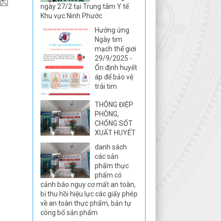
ngày 27/2 tại Trung tâm Y tế
Khu vực Ninh Phước
Hưởng ứng
Ngày tim
mạch thế giới
29/9/2025 -
Ổn định huyết
áp để bảo vệ
trái tim
THÔNG ĐIỆP
PHÒNG,
CHỐNG SỐT
XUẤT HUYẾT
danh sách
các sản
phẩm thực
phẩm có
cảnh báo nguy cơ mất an toàn,
bị thu hồi hiệu lực các giấy phép
về an toàn thực phẩm, bản tự
công bố sản phẩm