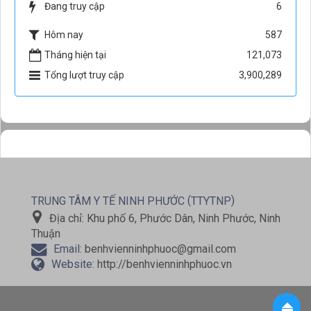
Đang truy cập
6
Hôm nay
587
Tháng hiện tại
121,073
Tổng lượt truy cập
3,900,289
(
)
TRUNG TÂM Y TẾ NINH PHƯỚC
TTYTNP
Địa chỉ:
Khu phố 6, Phước Dân, Ninh Phước, Ninh
Thuận
Email:
benhvienninhphuoc@gmail.com
Website:
http://benhvienninhphuoc.vn