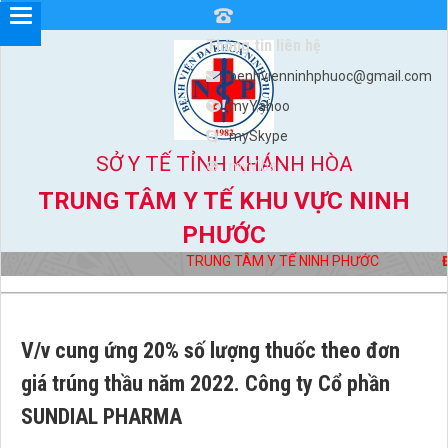
Thông tin liên hệ
benhvienninhphuoc@gmail.com
myYahoo
mySkype
SỞ Y TẾ TỈNH KHÁNH HÒA
myViber
TRUNG TÂM Y TẾ KHU VỰC NINH
PHƯỚC
TRUNG TÂM Y TẾ NINH PHƯỚC
Địa
V/v cung ứng 20% số lượng thuốc theo đơn
giá trúng thầu năm 2022. Công ty Cổ phần
SUNDIAL PHARMA