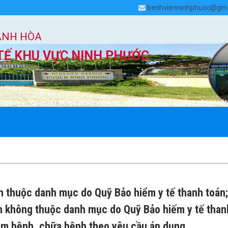
benhvienninhphuoc@gma
ÁNH HÒA
TẾ KHU VỰC NINH PHƯỚC
DƯỢC
QL HOẠT ĐỘNG BỆNH VIỆN
QUẢN LÝ CHẤT LƯỢNG BỆNH VIỆ
h thuộc danh mục do Quỹ Bảo hiểm y tế thanh toán;
h không thuộc danh mục do Quỹ Bảo hiếm y tế than
hám bệnh, chữa bệnh theo yêu cầu áp dụng