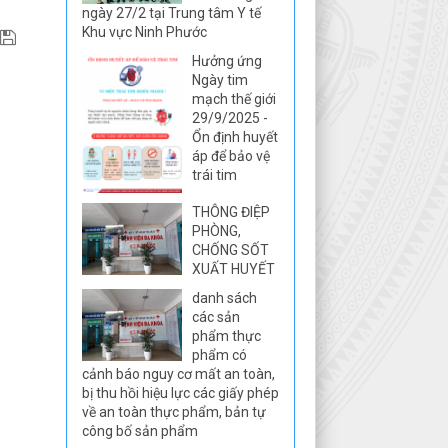
ngày 27/2 tại Trung tâm Y tế
Khu vực Ninh Phước
Hưởng ứng
Ngày tim
mạch thế giới
29/9/2025 -
Ổn định huyết
áp để bảo vệ
trái tim
THÔNG ĐIỆP
PHÒNG,
CHỐNG SỐT
XUẤT HUYẾT
danh sách
các sản
phẩm thực
phẩm có
cảnh báo nguy cơ mất an toàn,
bị thu hồi hiệu lực các giấy phép
về an toàn thực phẩm, bản tự
công bố sản phẩm