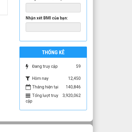
Nhận xét BMI của bạn:
THỐNG KÊ
Đang truy cập
59
Hôm nay
12,450
Tháng hiện tại
140,846
Tổng lượt truy
3,920,062
cập