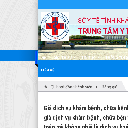
SỞ Y TẾ TỈNH KH
TRUNG TÂM Y 
GIỚI THIỆU
TIN TỨC
THÔNG TIN 
LIÊN HỆ
QL hoạt động bệnh viện
Bảng giá
Giá dịch vụ khám bệnh, chữa bện
giá dịch vụ khám bệnh, chữa bện
toán mà không phải là dịch vụ k