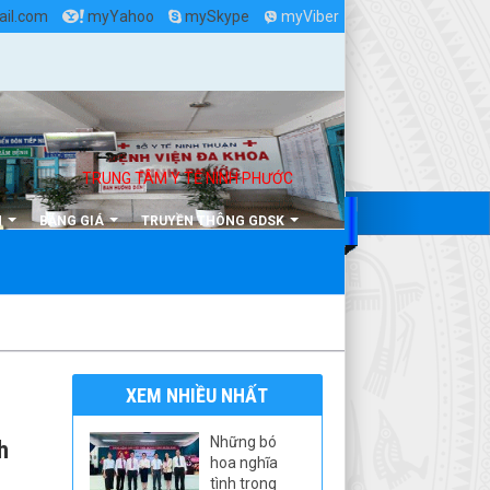
il.com
myYahoo
mySkype
myViber
TRUNG TÂM Y TẾ NINH PHƯỚC
Địa chỉ: Khu phố 6, x
N
BẢNG GIÁ
TRUYỀN THÔNG GDSK
XEM NHIỀU NHẤT
Những bó
h
hoa nghĩa
tình trong