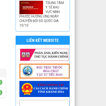
TRUNG TÂM
Y TẾ KHU
VỰC NINH
PHƯỚC HƯỞNG ỨNG NGÀY
CHUYỂN ĐỔI SỐ QUỐC GIA
10/10
LIÊN KẾT WEBSITE