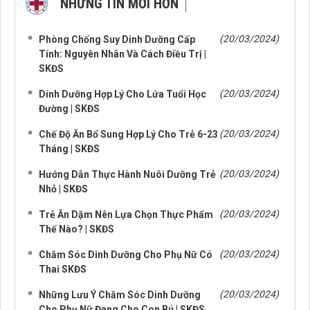
NHỮNG TIN MỚI HƠN
NHỮNG TIN CŨ HƠN
(20/03/2024)
Phòng Chống Suy Dinh Dưỡng Cấp
Tính: Nguyên Nhân Và Cách Điều Trị |
SKĐS
(20/03/2024)
Dinh Dưỡng Hợp Lý Cho Lứa Tuổi Học
Đường | SKĐS
(20/03/2024)
Chế Độ Ăn Bổ Sung Hợp Lý Cho Trẻ 6-23
Tháng | SKĐS
(20/03/2024)
Hướng Dẫn Thực Hành Nuôi Dưỡng Trẻ
Nhỏ | SKĐS
(20/03/2024)
Trẻ Ăn Dặm Nên Lựa Chọn Thực Phẩm
Thế Nào? | SKĐS
(20/03/2024)
Chăm Sóc Dinh Dưỡng Cho Phụ Nữ Có
Thai SKĐS
(20/03/2024)
Những Lưu Ý Chăm Sóc Dinh Dưỡng
Cho Phụ Nữ Đang Cho Con Bú | SKĐS