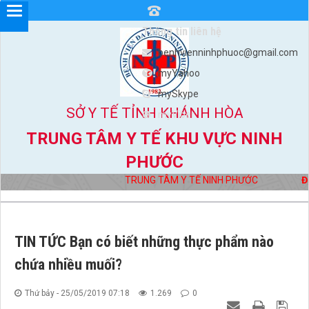
Thông tin liên hệ
benhvienninhphuoc@gmail.com
myYahoo
mySkype
SỞ Y TẾ TỈNH KHÁNH HÒA
myViber
TRUNG TÂM Y TẾ KHU VỰC NINH
PHƯỚC
TRUNG TÂM Y TẾ NINH PHƯỚC
Địa 
TIN TỨC Bạn có biết những thực phẩm nào
chứa nhiều muối?
Thứ bảy - 25/05/2019 07:18
1.269
0