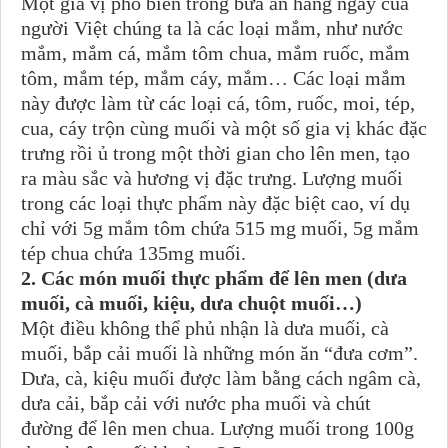
Một gia vị phổ biến trong bữa ăn hàng ngày của
người Việt chúng ta là các loại mắm, như nước
mắm, mắm cá, mắm tôm chua, mắm ruốc, mắm
tôm, mắm tép, mắm cáy, mắm… Các loại mắm
này được làm từ các loại cá, tôm, ruốc, moi, tép,
cua, cáy trộn cùng muối và một số gia vị khác đặc
trưng rồi ủ trong một thời gian cho lên men, tạo
ra màu sắc và hương vị đặc trưng. Lượng muối
trong các loại thực phẩm này đặc biệt cao, ví dụ
chỉ với 5g mắm tôm chứa 515 mg muối, 5g mắm
tép chua chứa 135mg muối.
2. Các món muối thực phẩm để lên men (dưa
muối, cà muối, kiệu, dưa chuột muối…)
Một điều không thể phủ nhận là dưa muối, cà
muối, bắp cải muối là những món ăn “đưa cơm”.
Dưa, cà, kiệu muối được làm bằng cách ngâm cà,
dưa cải, bắp cải với nước pha muối và chút
đường để lên men chua. Lượng muối trong 100g