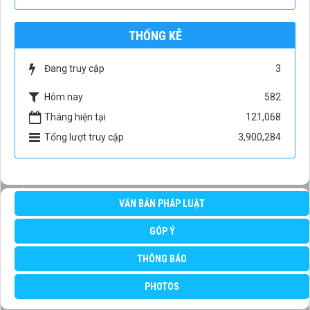
THỐNG KÊ
Đang truy cập
3
Hôm nay
582
Tháng hiện tại
121,068
Tổng lượt truy cập
3,900,284
VĂN BẢN PHÁP LUẬT
GÓP Ý
THÔNG BÁO
PHOTOS