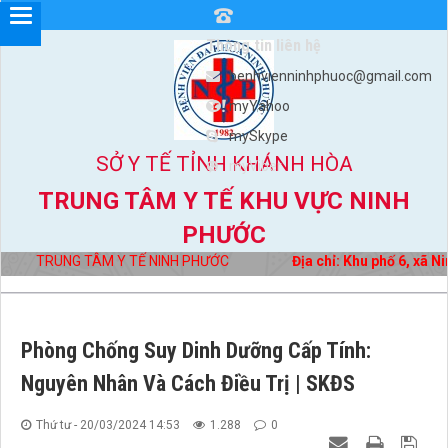
Thông tin liên hệ
benhvienninhphuoc@gmail.com
myYahoo
mySkype
SỞ Y TẾ TỈNH KHÁNH HÒA
myViber
TRUNG TÂM Y TẾ KHU VỰC NINH
PHƯỚC
TRUNG TÂM Y TẾ NINH PHƯỚC
Địa chỉ: Khu phố 6, xã Ni
Phòng Chống Suy Dinh Dưỡng Cấp Tính:
Nguyên Nhân Và Cách Điều Trị | SKĐS
Thứ tư - 20/03/2024 14:53
1.288
0