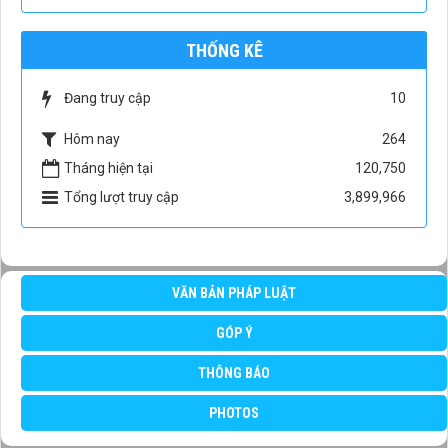
THỐNG KÊ
Đang truy cập
10
Hôm nay
264
Tháng hiện tại
120,750
Tổng lượt truy cập
3,899,966
VĂN BẢN PHÁP LUẬT
GÓP Ý
THÔNG BÁO
PHOTOS