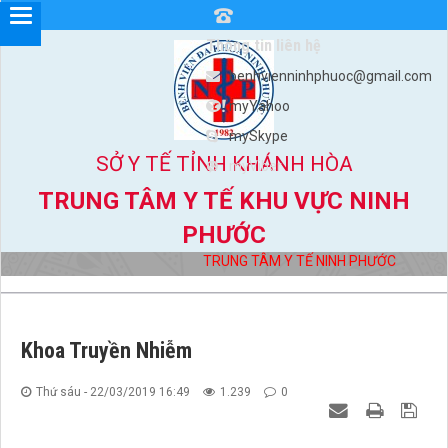
Thông tin liên hệ
benhvienninhphuoc@gmail.com
myYahoo
mySkype
SỞ Y TẾ TỈNH KHÁNH HÒA
myViber
TRUNG TÂM Y TẾ KHU VỰC NINH
PHƯỚC
TRUNG TÂM Y TẾ NINH PHƯỚC
Khoa Truyền Nhiễm
Thứ sáu - 22/03/2019 16:49
1.239
0