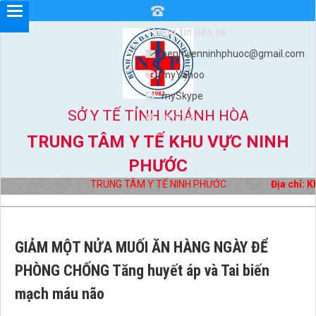
Thông tin liên hệ
benhvienninhphuoc@gmail.com
myYahoo
mySkype
SỞ Y TẾ TỈNH KHÁNH HÒA
myViber
TRUNG TÂM Y TẾ KHU VỰC NINH
PHƯỚC
TRUNG TÂM Y TẾ NINH PHƯỚC
Địa chỉ: Khu
GIẢM MỘT NỬA MUỐI ĂN HÀNG NGÀY ĐỂ
PHÒNG CHỐNG Tăng huyết áp và Tai biến
mạch máu não