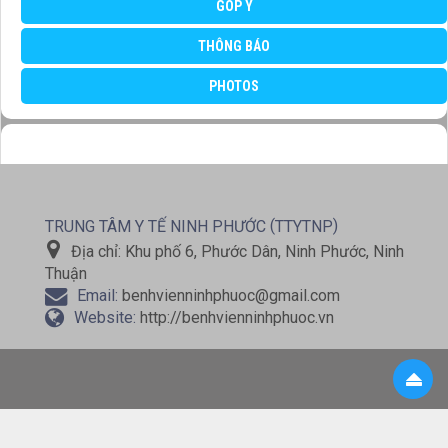
GÓP Ý
THÔNG BÁO
PHOTOS
(
)
TRUNG TÂM Y TẾ NINH PHƯỚC
TTYTNP
Địa chỉ:
Khu phố 6, Phước Dân, Ninh Phước, Ninh
Thuận
Email:
benhvienninhphuoc@gmail.com
Website:
http://benhvienninhphuoc.vn