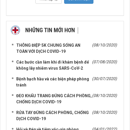
NHỮNG TIN MỚI HƠN
NHỮNG TIN CŨ HƠN
(08/10/2020)
THÔNG ĐIỆP 5K CHUNG SỐNG AN
TOÀN VỚI DỊCH COVID-19
(07/08/2020)
Các bước cần làm khi đi khám bệnh để
không lây nhiễm virus SARS-CoV-2
(30/07/2020)
Bệnh bạch hầu và các biện pháp phòng
tránh
(08/10/2020)
ĐEO KHẨU TRANG ĐÚNG CÁCH PHÒNG,
CHỐNG DỊCH COVID-19
(08/10/2020)
RỬA TAY ĐÚNG CÁCH PHÒNG, CHỐNG
DỊCH COVID-19
(04/01/2022)
Hỏi và Đáp về tiêm vắc-xin phòng