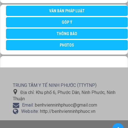
VĂN BẢN PHÁP LUẬT
GÓP Ý
THÔNG BÁO
PHOTOS
(
)
TRUNG TÂM Y TẾ NINH PHƯỚC
TTYTNP
Địa chỉ:
Khu phố 6, Phước Dân, Ninh Phước, Ninh
Thuận
Email:
benhvienninhphuoc@gmail.com
Website:
http://benhvienninhphuoc.vn