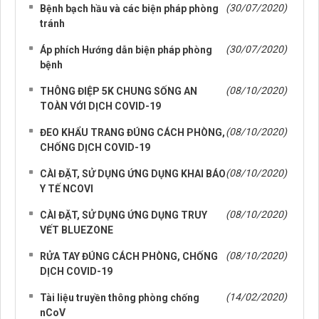
(30/07/2020)
Bệnh bạch hầu và các biện pháp phòng
tránh
(30/07/2020)
Áp phích Hướng dẫn biện pháp phòng
bệnh
(08/10/2020)
THÔNG ĐIỆP 5K CHUNG SỐNG AN
TOÀN VỚI DỊCH COVID-19
(08/10/2020)
ĐEO KHẨU TRANG ĐÚNG CÁCH PHÒNG,
CHỐNG DỊCH COVID-19
(08/10/2020)
CÀI ĐẶT, SỬ DỤNG ỨNG DỤNG KHAI BÁO
Y TẾ NCOVI
(08/10/2020)
CÀI ĐẶT, SỬ DỤNG ỨNG DỤNG TRUY
VẾT BLUEZONE
(08/10/2020)
RỬA TAY ĐÚNG CÁCH PHÒNG, CHỐNG
DỊCH COVID-19
(14/02/2020)
Tài liệu truyền thông phòng chống
nCoV