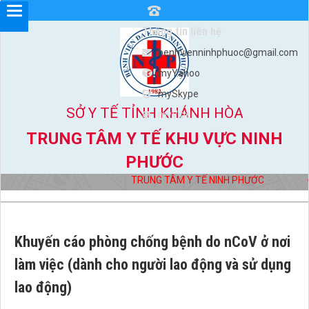
Thông tin liên hệ
benhvienninhphuoc@gmail.com
myYahoo
mySkype
SỞ Y TẾ TỈNH KHÁNH HÒA
myViber
TRUNG TÂM Y TẾ KHU VỰC NINH
PHƯỚC
TRUNG TÂM Y TẾ NINH PHƯỚC
Đị
Khuyến cáo phòng chống bệnh do nCoV ở nơi
làm việc (dành cho người lao động và sử dụng
lao động)