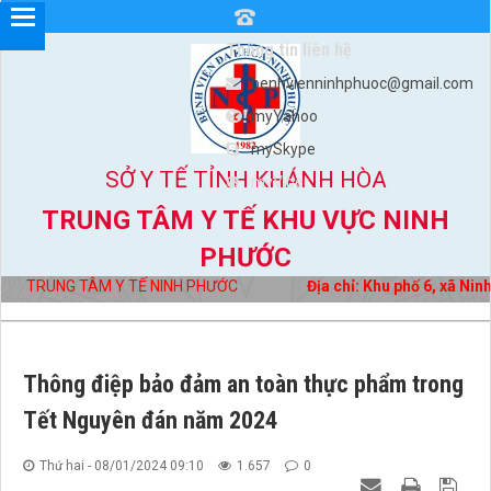
Thông tin liên hệ
benhvienninhphuoc@gmail.com
myYahoo
mySkype
SỞ Y TẾ TỈNH KHÁNH HÒA
myViber
TRUNG TÂM Y TẾ KHU VỰC NINH
PHƯỚC
TRUNG TÂM Y TẾ NINH PHƯỚC
Địa chỉ: Khu phố 6, xã Ninh
Thông điệp bảo đảm an toàn thực phẩm trong
Tết Nguyên đán năm 2024
Thứ hai - 08/01/2024 09:10
1.657
0