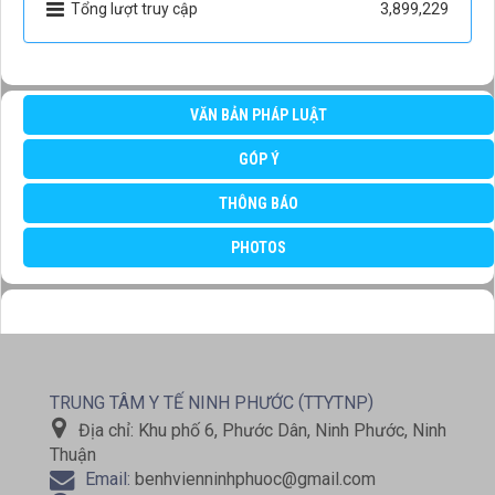
Tổng lượt truy cập
3,899,229
VĂN BẢN PHÁP LUẬT
GÓP Ý
THÔNG BÁO
PHOTOS
(
)
TRUNG TÂM Y TẾ NINH PHƯỚC
TTYTNP
Địa chỉ:
Khu phố 6, Phước Dân, Ninh Phước, Ninh
Thuận
Email:
benhvienninhphuoc@gmail.com