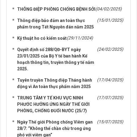
NHỮNG TIN CŨ HƠN
(04/02/2025)
THÔNG ĐIỆP PHÒNG CHỐNG BỆNH SỞI
(15/01/2025)
Thông điệp bảo đảm an toàn thực
phẩm trong Tết Nguyên đán năm 2025
(29/11/2024)
Kỹ thuật ho có kiểm soát
(24/02/2025)
Quyết định số 288/QĐ-BYT ngày
23/01/2025 của Bộ Y tế ban hành Kế
hoạch thông tin, truyền thông y tế năm
2025.
(17/04/2025)
Tuyên truyền Thông điệp Tháng hành
động vì An toàn thực phẩm năm 2025
(17/07/2025)
TRUNG TÂM Y TẾ KHU VỰC NINH
PHƯỚC HƯỞNG ỨNG NGÀY THẾ GIỚI
PHÒNG, CHỐNG ĐUỐI NƯỚC (25/7)
(15/07/2025)
Ngày Thế giới Phòng chống Viêm gan
28/7: “Không thể chần chừ trong ứng
phó với viêm gan”