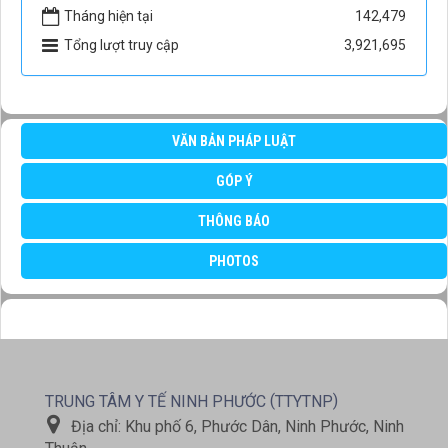
Tháng hiện tại
142,479
Tổng lượt truy cập
3,921,695
VĂN BẢN PHÁP LUẬT
GÓP Ý
THÔNG BÁO
PHOTOS
(
)
TRUNG TÂM Y TẾ NINH PHƯỚC
TTYTNP
Địa chỉ:
Khu phố 6, Phước Dân, Ninh Phước, Ninh