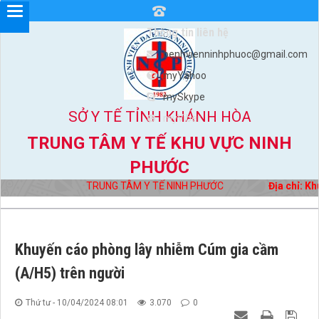
Thông tin liên hệ
benhvienninhphuoc@gmail.com
myYahoo
mySkype
SỞ Y TẾ TỈNH KHÁNH HÒA
myViber
TRUNG TÂM Y TẾ KHU VỰC NINH
PHƯỚC
TRUNG TÂM Y TẾ NINH PHƯỚC
Địa chỉ: Khu 
Khuyến cáo phòng lây nhiễm Cúm gia cầm
(A/H5) trên người
Thứ tư - 10/04/2024 08:01
3.070
0