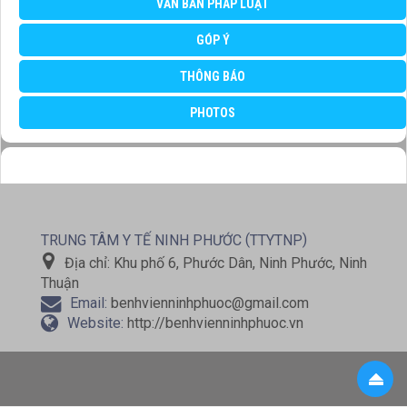
VĂN BẢN PHÁP LUẬT
GÓP Ý
THÔNG BÁO
PHOTOS
(
)
TRUNG TÂM Y TẾ NINH PHƯỚC
TTYTNP
Địa chỉ:
Khu phố 6, Phước Dân, Ninh Phước, Ninh
Thuận
Email:
benhvienninhphuoc@gmail.com
Website:
http://benhvienninhphuoc.vn