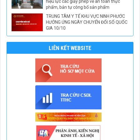
hiệu lực các giấy phép về an toàn thực
phẩm, bản tự công bố sản phẩm
TRUNG TÂM Y TẾ KHU VỰC NINH PHƯỚC
HƯỞNG ỨNG NGÀY CHUYỂN ĐỔI SỐ QUỐC
GIA 10/10
LIÊN KẾT WEBSITE