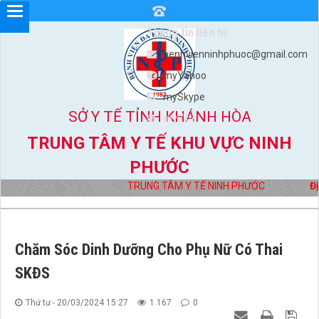
Thông tin liên hệ
benhvienninhphuoc@gmail.com
myYahoo
mySkype
SỞ Y TẾ TỈNH KHÁNH HÒA
myViber
TRUNG TÂM Y TẾ KHU VỰC NINH
PHƯỚC
TRUNG TÂM Y TẾ NINH PHƯỚC
Địa 
Chăm Sóc Dinh Dưỡng Cho Phụ Nữ Có Thai
SKĐS
Thứ tư - 20/03/2024 15:27
1.167
0