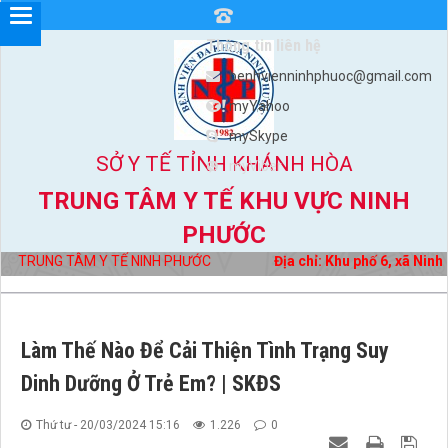
Thông tin liên hệ
benhvienninhphuoc@gmail.com
myYahoo
mySkype
SỞ Y TẾ TỈNH KHÁNH HÒA
myViber
TRUNG TÂM Y TẾ KHU VỰC NINH
PHƯỚC
TRUNG TÂM Y TẾ NINH PHƯỚC
Địa chỉ: Khu phố 6, xã Ninh 
Làm Thế Nào Để Cải Thiện Tình Trạng Suy
Dinh Dưỡng Ở Trẻ Em? | SKĐS
Thứ tư - 20/03/2024 15:16
1.226
0