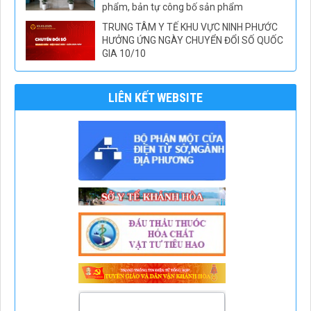
phẩm, bản tự công bố sản phẩm
TRUNG TÂM Y TẾ KHU VỰC NINH PHƯỚC
HƯỞNG ỨNG NGÀY CHUYỂN ĐỔI SỐ QUỐC
GIA 10/10
LIÊN KẾT WEBSITE