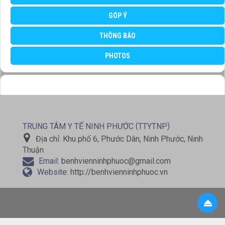
GÓP Ý
THÔNG BÁO
PHOTOS
(
)
TRUNG TÂM Y TẾ NINH PHƯỚC
TTYTNP
Địa chỉ:
Khu phố 6, Phước Dân, Ninh Phước, Ninh
Thuận
Email:
benhvienninhphuoc@gmail.com
Website:
http://benhvienninhphuoc.vn