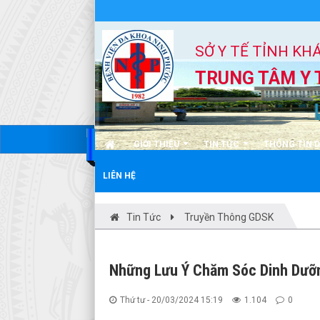
SỞ Y TẾ TỈNH KH
TRUNG TÂM Y 
GIỚI THIỆU
TIN TỨC
THÔNG TIN 
LIÊN HỆ
Tin Tức
Truyền Thông GDSK
Những Lưu Ý Chăm Sóc Dinh Dưỡ
Thứ tư - 20/03/2024 15:19
1.104
0