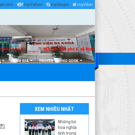
il.com
myYahoo
mySkype
myViber
NH PHƯỚC
Địa chỉ: Khu phố 6, xã Ninh Phước, Tỉnh Khánh Hòa
N
BẢNG GIÁ
TRUYỀN THÔNG GDSK
XEM NHIỀU NHẤT
Những bó
hoa nghĩa
tình trong