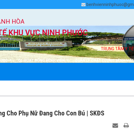
benhvienninhphuoc@gma
ÁNH HÒA
TẾ KHU VỰC NINH PHƯỚC
TRUNG TÂM Y TẾ NI
DƯỢC
QL HOẠT ĐỘNG BỆNH VIỆN
QUẢN LÝ CHẤT LƯỢNG BỆNH VIỆ
ng Cho Phụ Nữ Đang Cho Con Bú | SKĐS