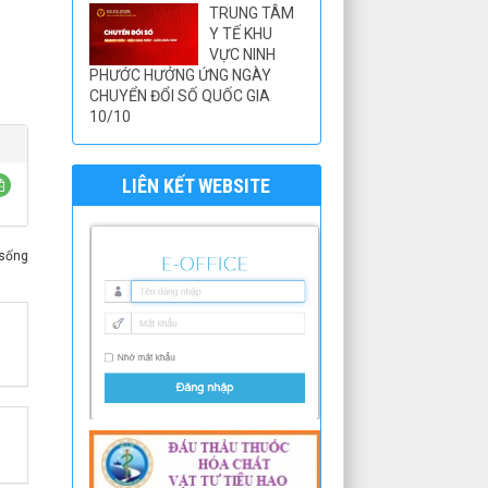
TRUNG TÂM
Y TẾ KHU
VỰC NINH
PHƯỚC HƯỞNG ỨNG NGÀY
CHUYỂN ĐỔI SỐ QUỐC GIA
10/10
LIÊN KẾT WEBSITE
 sống