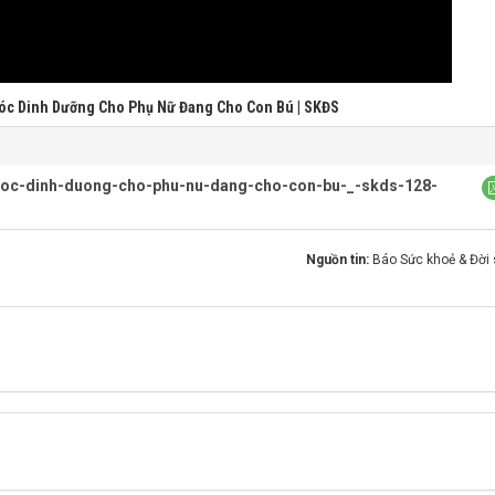
c Dinh Dưỡng Cho Phụ Nữ Đang Cho Con Bú | SKĐS
oc-dinh-duong-cho-phu-nu-dang-cho-con-bu-_-skds-128-
Nguồn tin:
Báo Sức khoẻ & Đời