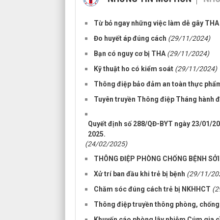
Từ bỏ ngay những việc làm dễ gây THA
Đo huyết áp đúng cách
(29/11/2024)
Bạn có nguy cơ bị THA
(29/11/2024)
Kỹ thuật ho có kiểm soát
(29/11/2024)
Thông điệp bảo đảm an toàn thực phẩ
Tuyên truyền Thông điệp Tháng hành đ
Quyết định số 288/QĐ-BYT ngày 23/01/202
2025.
(24/02/2025)
THÔNG ĐIỆP PHÒNG CHỐNG BỆNH SỞI
Xử trí ban đầu khi trẻ bị bệnh
(29/11/20
Chăm sóc đúng cách trẻ bị NKHHCT
(2
Thông điệp truyền thông phòng, chống
Khuyến cáo phòng lây nhiễm Cúm gia c