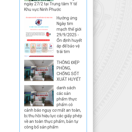
ngày 27/2 tại Trung tâm Y tế
Khu vực Ninh Phước
Hưởng ứng
Ngày tim
mạch thế giới
29/9/2025 -
Ổn định huyết
áp để bảo vệ
trái tim
THÔNG ĐIỆP
PHÒNG,
CHỐNG SỐT
XUẤT HUYẾT
danh sách
các sản
phẩm thực
phẩm có
cảnh báo nguy cơ mất an toàn,
bị thu hồi hiệu lực các giấy phép
về an toàn thực phẩm, bản tự
công bố sản phẩm