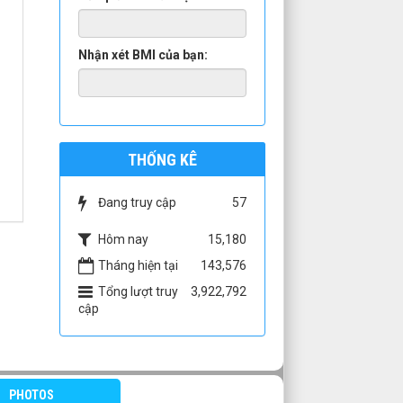
Nhận xét BMI của bạn:
THỐNG KÊ
Đang truy cập
57
Hôm nay
15,180
Tháng hiện tại
143,576
Tổng lượt truy
3,922,792
cập
PHOTOS