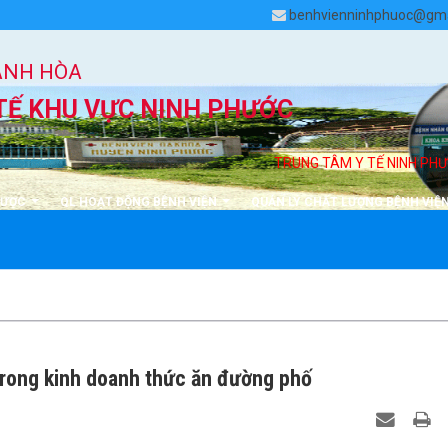
benhvienninhphuoc@gma
ÁNH HÒA
TẾ KHU VỰC NINH PHƯỚC
TRUNG TÂM Y TẾ NINH PHƯỚC
DƯỢC
QL HOẠT ĐỘNG BỆNH VIỆN
QUẢN LÝ CHẤT LƯỢNG BỆNH VIỆ
rong kinh doanh thức ăn đường phố