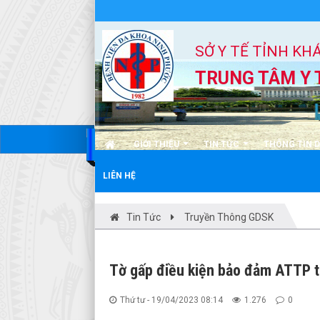
SỞ Y TẾ TỈNH KH
TRUNG TÂM Y 
GIỚI THIỆU
TIN TỨC
THÔNG TIN 
LIÊN HỆ
Tin Tức
Truyền Thông GDSK
Tờ gấp điều kiện bảo đảm ATTP t
Thứ tư - 19/04/2023 08:14
1.276
0