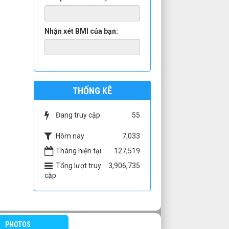
Nhận xét BMI của bạn:
THỐNG KÊ
Đang truy cập
55
Hôm nay
7,033
Tháng hiện tại
127,519
Tổng lượt truy
3,906,735
cập
PHOTOS