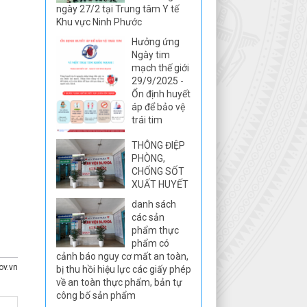
ngày 27/2 tại Trung tâm Y tế
Khu vực Ninh Phước
Hưởng ứng
Ngày tim
mạch thế giới
29/9/2025 -
Ổn định huyết
áp để bảo vệ
trái tim
THÔNG ĐIỆP
PHÒNG,
CHỐNG SỐT
XUẤT HUYẾT
danh sách
các sản
phẩm thực
phẩm có
cảnh báo nguy cơ mất an toàn,
ov.vn
bị thu hồi hiệu lực các giấy phép
về an toàn thực phẩm, bản tự
công bố sản phẩm