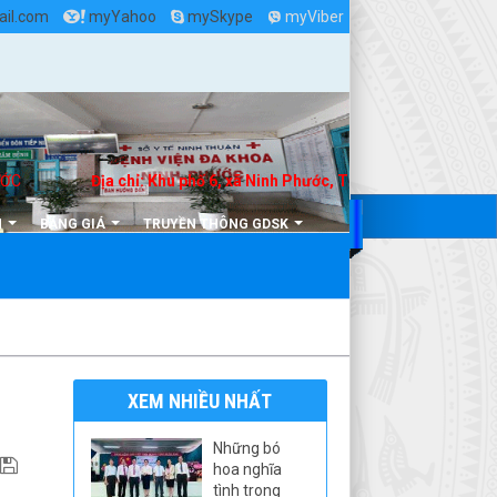
il.com
myYahoo
mySkype
myViber
Địa chỉ: Khu phố 6, xã Ninh Phước, Tỉnh Khánh Hòa
N
BẢNG GIÁ
TRUYỀN THÔNG GDSK
XEM NHIỀU NHẤT
Những bó
hoa nghĩa
tình trong