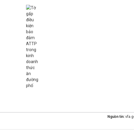
Nguồn tin:
vfa.g