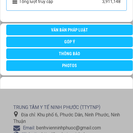
Tổng lượt truy cập
3,911,148
VĂN BẢN PHÁP LUẬT
GÓP Ý
THÔNG BÁO
PHOTOS
(
)
TRUNG TÂM Y TẾ NINH PHƯỚC
TTYTNP
Địa chỉ:
Khu phố 6, Phước Dân, Ninh Phước, Ninh
Thuận
Email:
benhvienninhphuoc@gmail.com