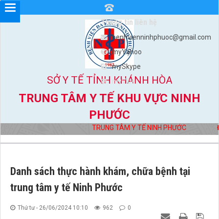
Thông tin liên hệ
benhvienninhphuoc@gmail.com
myYahoo
mySkype
SỞ Y TẾ TỈNH KHÁNH HÒA
myViber
TRUNG TÂM Y TẾ KHU VỰC NINH
PHƯỚC
TRUNG TÂM Y TẾ NINH PHƯỚC
Đị
Danh sách thực hành khám, chữa bệnh tại
trung tâm y tế Ninh Phước
Thứ tư - 26/06/2024 10:10
962
0