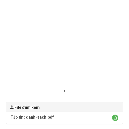
.
.
File đính kèm
Tập tin :
danh-sach.pdf