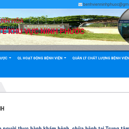
benhvienninhphuoc@gma
ÁNH HÒA
TẾ KHU VỰC NINH PHƯỚC
DƯỢC
QL HOẠT ĐỘNG BỆNH VIỆN
QUẢN LÝ CHẤT LƯỢNG BỆNH VIỆ
NH
 người thực hành khám bệnh, chữa bệnh tại Trung tâ