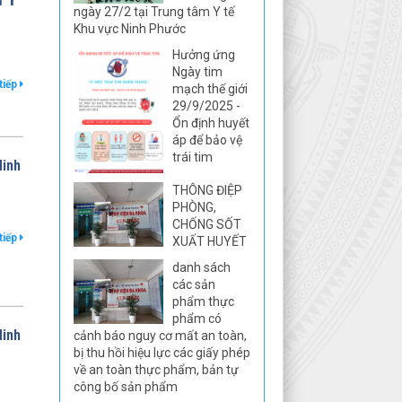
ngày 27/2 tại Trung tâm Y tế
Khu vực Ninh Phước
Hưởng ứng
Ngày tim
tiếp
mạch thế giới
29/9/2025 -
Ổn định huyết
áp để bảo vệ
trái tim
Ninh
THÔNG ĐIỆP
PHÒNG,
CHỐNG SỐT
tiếp
XUẤT HUYẾT
danh sách
các sản
phẩm thực
phẩm có
Ninh
cảnh báo nguy cơ mất an toàn,
bị thu hồi hiệu lực các giấy phép
về an toàn thực phẩm, bản tự
công bố sản phẩm