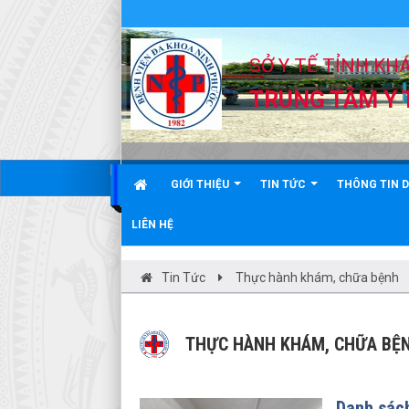
SỞ Y TẾ TỈNH KH
TRUNG TÂM Y 
GIỚI THIỆU
TIN TỨC
THÔNG TIN 
LIÊN HỆ
Tin Tức
Thực hành khám, chữa bệnh
THỰC HÀNH KHÁM, CHỮA BỆ
Danh sách