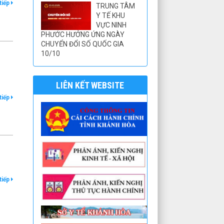
tiếp
TRUNG TÂM
Y TẾ KHU
VỰC NINH
PHƯỚC HƯỞNG ỨNG NGÀY
CHUYỂN ĐỔI SỐ QUỐC GIA
10/10
LIÊN KẾT WEBSITE
tiếp
tiếp