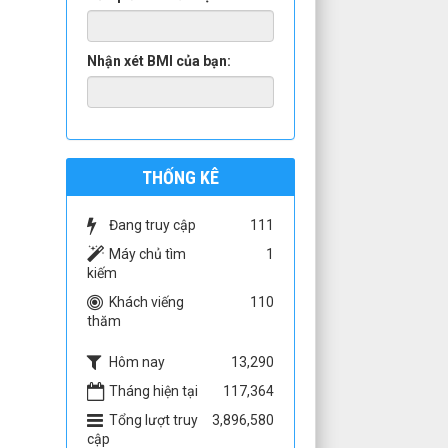
Nhận xét BMI của bạn:
THỐNG KÊ
Đang truy cập
111
Máy chủ tìm
1
kiếm
Khách viếng
110
thăm
Hôm nay
13,290
Tháng hiện tại
117,364
Tổng lượt truy
3,896,580
cập