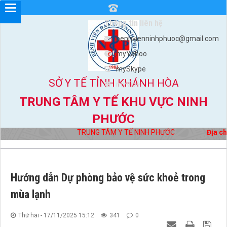
Thông tin liên hệ
benhvienninhphuoc@gmail.com
myYahoo
mySkype
SỞ Y TẾ TỈNH KHÁNH HÒA
myViber
TRUNG TÂM Y TẾ KHU VỰC NINH
PHƯỚC
TRUNG TÂM Y TẾ NINH PHƯỚC
Địa chỉ:
Hướng dẫn Dự phòng bảo vệ sức khoẻ trong
mùa lạnh
Thứ hai - 17/11/2025 15:12
341
0