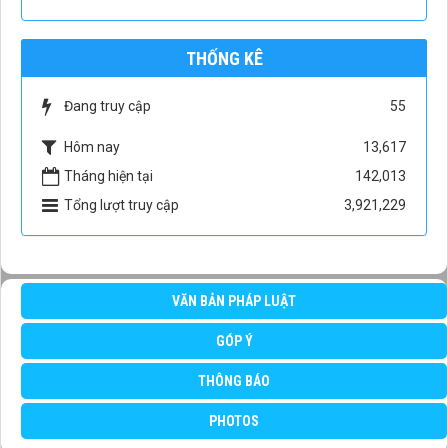
THỐNG KÊ
Đang truy cập
55
Hôm nay
13,617
Tháng hiện tại
142,013
Tổng lượt truy cập
3,921,229
VĂN BẢN PHÁP LUẬT
GÓP Ý
THÔNG BÁO
PHOTOS