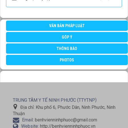
VĂN BẢN PHÁP LUẬT
GÓP Ý
THÔNG BÁO
PHOTOS
(
)
TRUNG TÂM Y TẾ NINH PHƯỚC
TTYTNP
Địa chỉ:
Khu phố 6, Phước Dân, Ninh Phước, Ninh
Thuận
Email:
benhvienninhphuoc@gmail.com
Website:
http://benhvienninhphuoc.vn