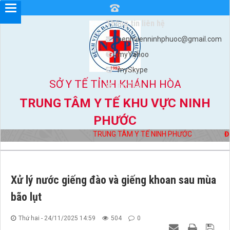
Thông tin liên hệ
benhvienninhphuoc@gmail.com
myYahoo
mySkype
SỞ Y TẾ TỈNH KHÁNH HÒA
myViber
TRUNG TÂM Y TẾ KHU VỰC NINH
PHƯỚC
TRUNG TÂM Y TẾ NINH PHƯỚC
Địa 
Xử lý nước giếng đào và giếng khoan sau mùa
bão lụt
Thứ hai - 24/11/2025 14:59
504
0