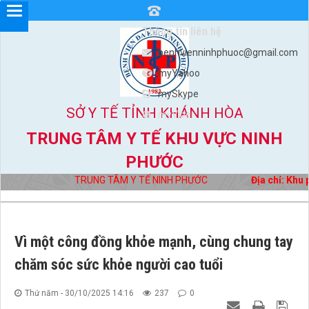
Thông tin liên hệ
benhvienninhphuoc@gmail.com
myYahoo
mySkype
SỞ Y TẾ TỈNH KHÁNH HÒA
myViber
TRUNG TÂM Y TẾ KHU VỰC NINH
PHƯỚC
TRUNG TÂM Y TẾ NINH PHƯỚC
Địa chỉ: Khu p
Vì một công đồng khỏe mạnh, cùng chung tay
chăm sóc sức khỏe người cao tuổi
Thứ năm - 30/10/2025 14:16
237
0