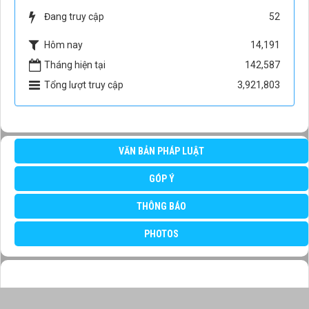
Đang truy cập
52
Hôm nay
14,191
Tháng hiện tại
142,587
Tổng lượt truy cập
3,921,803
VĂN BẢN PHÁP LUẬT
GÓP Ý
THÔNG BÁO
PHOTOS