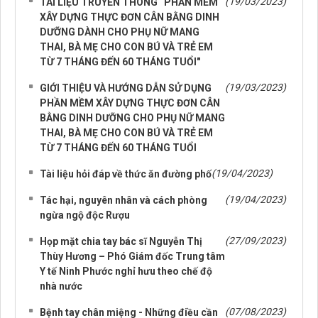
(19/03/2023)
TÀI LIỆU TRUYỀN THÔNG “PHẦN MỀM
XÂY DỰNG THỰC ĐƠN CÂN BẰNG DINH
DƯỠNG DÀNH CHO PHỤ NỮ MANG
THAI, BÀ MẸ CHO CON BÚ VÀ TRẺ EM
TỪ 7 THÁNG ĐẾN 60 THÁNG TUỔI"
(19/03/2023)
GIỚI THIỆU VÀ HƯỚNG DẪN SỬ DỤNG
PHẦN MỀM XÂY DỰNG THỰC ĐƠN CÂN
BẰNG DINH DƯỠNG CHO PHỤ NỮ MANG
THAI, BÀ MẸ CHO CON BÚ VÀ TRẺ EM
TỪ 7 THÁNG ĐẾN 60 THÁNG TUỔI
(19/04/2023)
Tài liệu hỏi đáp về thức ăn đường phố
(19/04/2023)
Tác hại, nguyên nhân và cách phòng
ngừa ngộ độc Rượu
(27/09/2023)
Họp mặt chia tay bác sĩ Nguyễn Thị
Thùy Hương – Phó Giám đốc Trung tâm
Y tế Ninh Phước nghỉ hưu theo chế độ
nhà nước
(07/08/2023)
Bệnh tay chân miệng - Những điều cần