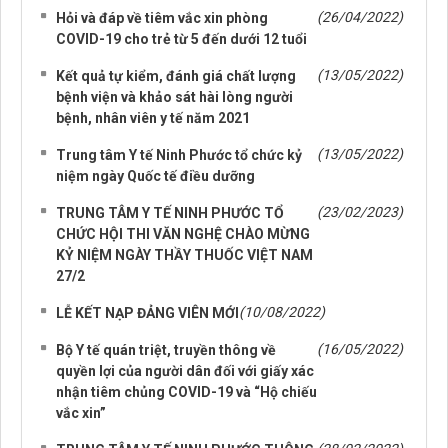
(26/04/2022)
Hỏi và đáp về tiêm vắc xin phòng
COVID-19 cho trẻ từ 5 đến dưới 12 tuổi
(13/05/2022)
Kết quả tự kiểm, đánh giá chất lượng
bệnh viện và khảo sát hài lòng người
bệnh, nhân viên y tế năm 2021
(13/05/2022)
Trung tâm Y tế Ninh Phước tổ chức kỷ
niệm ngày Quốc tế điều dưỡng
(23/02/2023)
TRUNG TÂM Y TẾ NINH PHƯỚC TỔ
CHỨC HỘI THI VĂN NGHỆ CHÀO MỪNG
KỶ NIỆM NGÀY THẦY THUỐC VIỆT NAM
27/2
(10/08/2022)
LỄ KẾT NẠP ĐẢNG VIÊN MỚI
(16/05/2022)
Bộ Y tế quán triệt, truyền thông về
quyền lợi của người dân đối với giấy xác
nhận tiêm chủng COVID-19 và “Hộ chiếu
vắc xin”