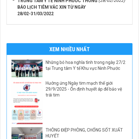
(28/02/2022)
TRUNG TÂM Y TẾ NINH PHƯỚC THÔNG
BÁO LỊCH TIÊM VẮC XIN TỪ NGÀY
28/02-31/03/2022
XEM NHIỀU NHẤT
Những bó hoa nghĩa tình trong ngày 27/2
tại Trung tâm Y tế Khu vực Ninh Phước
Hưởng ứng Ngày tim mạch thế giới
29/9/2025 - Ổn định huyết áp để bảo vệ
trái tim
THÔNG ĐIỆP PHÒNG, CHỐNG SỐT XUẤT
HUYẾT