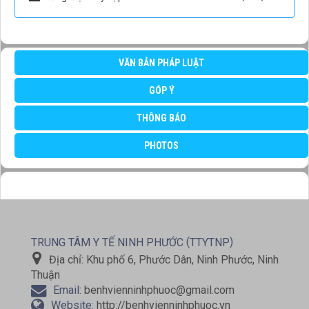
VĂN BẢN PHÁP LUẬT
GÓP Ý
THÔNG BÁO
PHOTOS
(
)
TRUNG TÂM Y TẾ NINH PHƯỚC
TTYTNP
Địa chỉ:
Khu phố 6, Phước Dân, Ninh Phước, Ninh
Thuận
Email:
benhvienninhphuoc@gmail.com
Website:
http://benhvienninhphuoc.vn