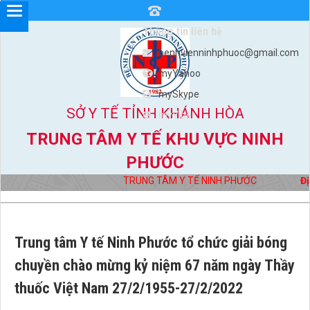
Thông tin liên hệ
benhvienninhphuoc@gmail.com
myYahoo
mySkype
SỞ Y TẾ TỈNH KHÁNH HÒA
myViber
TRUNG TÂM Y TẾ KHU VỰC NINH
PHƯỚC
TRUNG TÂM Y TẾ NINH PHƯỚC
Địa c
Trung tâm Y tế Ninh Phước tổ chức giải bóng
chuyền chào mừng kỷ niệm 67 năm ngày Thầy
thuốc Việt Nam 27/2/1955-27/2/2022